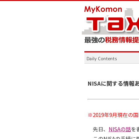
NISAに関する情報
※2019年9月現在の
先日、
NISAの話
を
このNISAの手続に