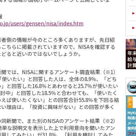
報
o.jp/users/gensen/nisa/index.htm
者側の情報が今のところ多くありますが、先日紹
こちらに掲載されていますので、NISAを確認する
たどると近いのではないでしょうか。
では、NISAに関するアンケート調査結果（※1）
を「使いたい」と回答した人は、全体の8.9％、「どち
と回答した16.8％とあわせると25.7％が使いたい
討中」と回答した18.5％と合わせても、「使いたく
えば使いたくない」との回答合計55.8％を下回る結
ない理由は、「投資に興味がない」との回答が多く
同新聞で、また別のNISAのアンケート結果（※2）
の簡単な説明文を表示した上で利用意向を聞いたアン
用してみたい」が31.8％、「利用を検討してみた